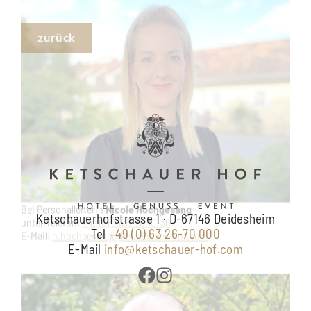
oder bei unserem Geschäftsführer
Ole Leidner
Telefon:
+49 (0) 6326-7000-92
E-Mail:
o.leidner@ketschauer-hof.com
Ketschauerhofstrasse 1 · D-67146 Deidesheim
Tel
+49 (0) 63 26-70 000
E-Mail
info@ketschauer-hof.com