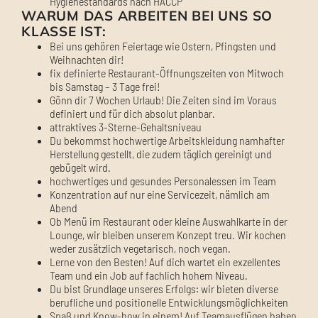
Hygienestandards nach HACCP
WARUM DAS ARBEITEN BEI UNS SO
KLASSE IST:
Bei uns gehören Feiertage wie Ostern, Pfingsten und
Weihnachten dir!
fix definierte Restaurant-Öffnungszeiten von Mitwoch
bis Samstag – 3 Tage frei!
Gönn dir 7 Wochen Urlaub! Die Zeiten sind im Voraus
definiert und für dich absolut planbar.
attraktives 3-Sterne-Gehaltsniveau
Du bekommst hochwertige Arbeitskleidung namhafter
Herstellung gestellt, die zudem täglich gereinigt und
gebügelt wird.
hochwertiges und gesundes Personalessen im Team
Konzentration auf nur eine Servicezeit, nämlich am
Abend
Ob Menü im Restaurant oder kleine Auswahlkarte in der
Lounge, wir bleiben unserem Konzept treu. Wir kochen
weder zusätzlich vegetarisch, noch vegan.
Lerne von den Besten! Auf dich wartet ein exzellentes
Team und ein Job auf fachlich hohem Niveau.
Du bist Grundlage unseres Erfolgs: wir bieten diverse
berufliche und positionelle Entwicklungsmöglichkeiten
Spaß und Know-how in einem! Auf Teamausflügen haben