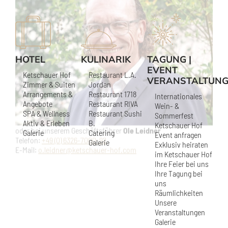
HOTEL
KULINARIK
TAGUNG |
EVENT
Ketschauer Hof
Restaurant L.A.
VERANSTALTUN
Zimmer & Suiten
Jordan
Arrangements &
Restaurant 1718
Internationales
Angebote
Restaurant RIVA
Wein- &
SPA & Wellness
Restaurant Sushi
Sommerfest
Aktiv & Erleben
B.
Ketschauer Hof
Galerie
Catering
Event anfragen
Galerie
Exklusiv heiraten
im Ketschauer Hof
Ihre Feier bei uns
Ihre Tagung bei
uns
Räumlichkeiten
Unsere
Veranstaltungen
Galerie