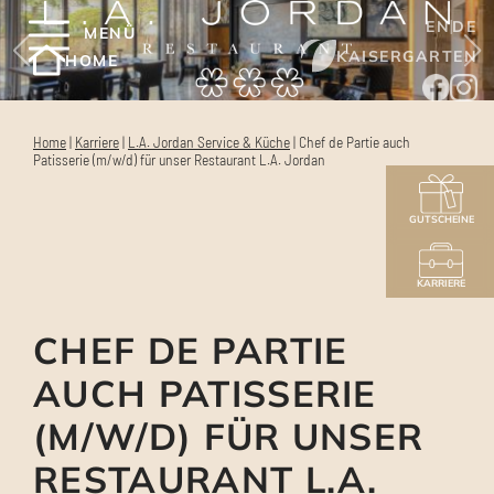
EN
DE
MENÜ
KAISERGARTEN
HOME
Home
|
Karriere
|
L.A. Jordan Service & Küche
|
Chef de Partie auch
Patisserie (m/w/d) für unser Restaurant L.A. Jordan
GUTSCHEINE
KARRIERE
CHEF DE PARTIE
AUCH PATISSERIE
(M/W/D) FÜR UNSER
RESTAURANT L.A.