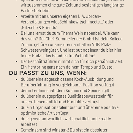
wir zusammen eine gute Zeit und besichtigen langjährige
Partnerbetriebe.
Arbeite mit an unseren eigenen L.A. Jordan-
Veranstaltungen wie „Schimkowitsch meets…“ oder
„Nitzsche & Friends“
Bei uns lernst du zum Thema Wein nebenbei. Wie kann
das sein? Der Chef-Sommelier der GmbH ist dein Kollege.
Zu uns gehören unsere drei namhaften VDP. Pfalz-
Schwesterweingüter. Und last but not least: du bist hier
in der Pfalz – das Paradies für Weinaffine!
Der Geschäftsführer nimmt sich für dich persönlich Zeit.
Ein Mentoring ganz nach deinem Tempo und Gusto.
DU PASST ZU UNS, WENN:
du über eine abgeschlossene Koch-Ausbildung und
Berufserfahrung in vergleichbarer Position verfügst
deine Leidenschaft dem Kochen und Speisen gilt
du über ein ausgeprägtes Qualitätsbewusstsein für
unsere Lebensmittel und Produkte verfügst
du ein Organisationstalent bist und über eine positive,
optimistische Art verfügst
du eigenverantwortlich, wirtschaftlich und kreativ
arbeitest
Gemeinsam sind wir stark! Du bist ein absoluter