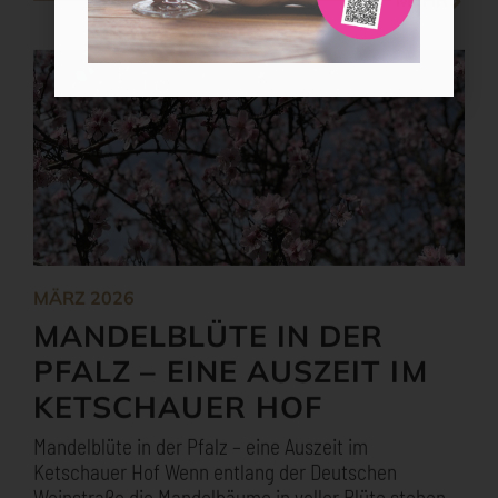
MÄRZ 2026
MANDELBLÜTE IN DER
PFALZ – EINE AUSZEIT IM
KETSCHAUER HOF
Mandelblüte in der Pfalz – eine Auszeit im
Ketschauer Hof Wenn entlang der Deutschen
Weinstraße die Mandelbäume in voller Blüte stehen,
beginnt in der Pfalz
MEHR
WEITERE NEUIGKEITEN