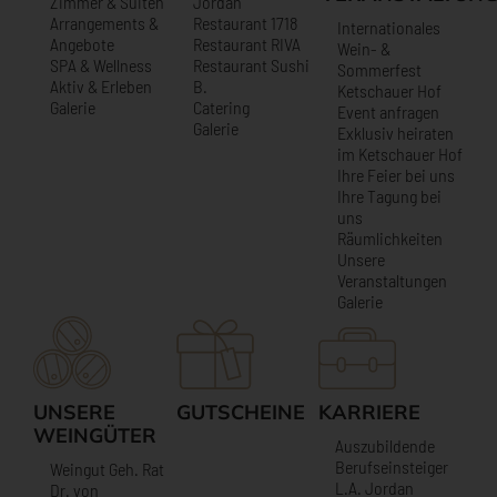
Zimmer & Suiten
Jordan
Arrangements &
Restaurant 1718
Internationales
Angebote
Restaurant RIVA
Wein- &
SPA & Wellness
Restaurant Sushi
Sommerfest
Aktiv & Erleben
B.
Ketschauer Hof
Galerie
Catering
Event anfragen
Galerie
Exklusiv heiraten
im Ketschauer Hof
Ihre Feier bei uns
Ihre Tagung bei
uns
Räumlichkeiten
Unsere
Veranstaltungen
Galerie
UNSERE
GUTSCHEINE
KARRIERE
WEINGÜTER
Auszubildende
Berufseinsteiger
Weingut Geh. Rat
L.A. Jordan
Dr. von