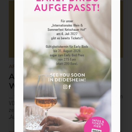
APRIL 2026
AUSGEZEICHNETES
WEINKONZEPT 2026
… für Chefsommelier Stephan Nitzsche / L. A. Jordan
VDP. Prädikatsweinguter und meiningers sommelier
zeichnen auf der VDP.Weinbörse 2026 in Mainz
„Ausgezeichnete Weinkonzepte“ aus. Der
MEHR