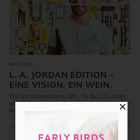
MAI 2026
L. A. JORDAN EDITION –
EINE VISION, EIN WEIN.
2021 war ein besonderes Jahr – für das L. A. Jordan
und für Rieslinge in der Pfalz. Der außergewöhnliche
kühle Sommer schenkte den Pfälzer Weinen
MEHR