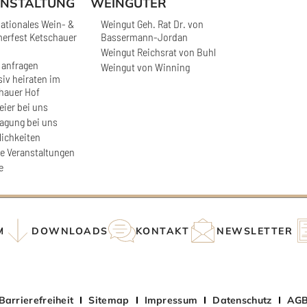
NSTALTUNG
WEINGÜTER
nationales Wein- &
Weingut Geh. Rat Dr. von
rfest Ketschauer
Bassermann-Jordan
Weingut Reichsrat von Buhl
 anfragen
Weingut von Winning
siv heiraten im
hauer Hof
eier bei uns
Tagung bei uns
ichkeiten
e Veranstaltungen
e
M
DOWNLOADS
KONTAKT
NEWSLETTER
Barrierefreiheit
Sitemap
Impressum
Datenschutz
AG