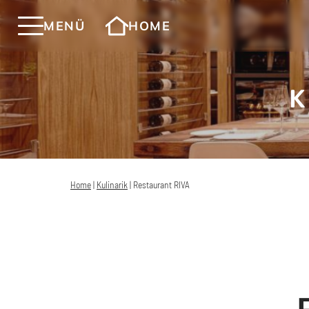
MENÜ
HOME
Home
|
Kulinarik
|
Restaurant RIVA