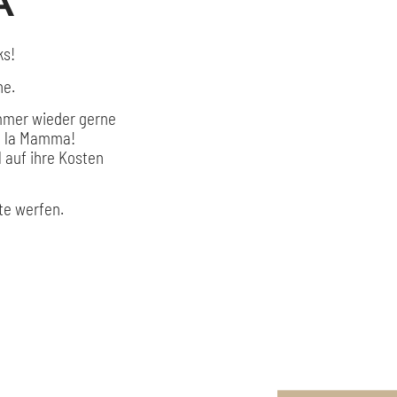
A
ks!
he.
mmer wieder gerne
à la Mamma!
 auf ihre Kosten
te werfen.