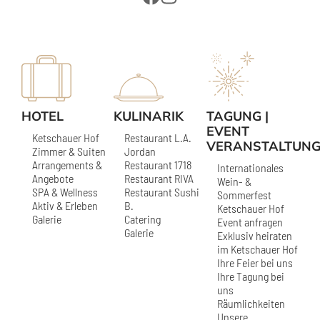
HOTEL
KULINARIK
TAGUNG |
EVENT
Ketschauer Hof
Restaurant L.A.
VERANSTALTUN
Zimmer & Suiten
Jordan
Arrangements &
Restaurant 1718
Internationales
Angebote
Restaurant RIVA
Wein- &
SPA & Wellness
Restaurant Sushi
Sommerfest
Aktiv & Erleben
B.
Ketschauer Hof
Galerie
Catering
Event anfragen
Galerie
Exklusiv heiraten
im Ketschauer Hof
Ihre Feier bei uns
Ihre Tagung bei
uns
Räumlichkeiten
Unsere