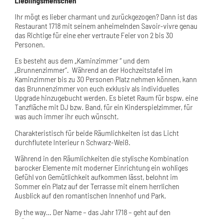
Lieblingsmenschen
Ihr mögt es lieber charmant und zurückgezogen? Dann ist das
Restaurant 1718 mit seinem anheimelnden Savoir-vivre genau
das Richtige für eine eher vertraute Feier von 2 bis 30
Personen.
Es besteht aus dem „Kaminzimmer “ und dem
„Brunnenzimmer“. Während an der Hochzeitstafel im
Kaminzimmer bis zu 30 Personen Platz nehmen können, kann
das Brunnenzimmer von euch exklusiv als individuelles
Upgrade hinzugebucht werden. Es bietet Raum für bspw. eine
Tanzfläche mit DJ bzw. Band, für ein Kinderspielzimmer, für
was auch immer ihr euch wünscht.
Charakteristisch für beide Räumlichkeiten ist das Licht
durchflutete Interieur n Schwarz-Weiß.
Während in den Räumlichkeiten die stylische Kombination
barocker Elemente mit moderner Einrichtung ein wohliges
Gefühl von Gemütlichkeit aufkommen lässt, belohnt im
Sommer ein Platz auf der Terrasse mit einem herrlichen
Ausblick auf den romantischen Innenhof und Park.
By the way… Der Name – das Jahr 1718 – geht auf den