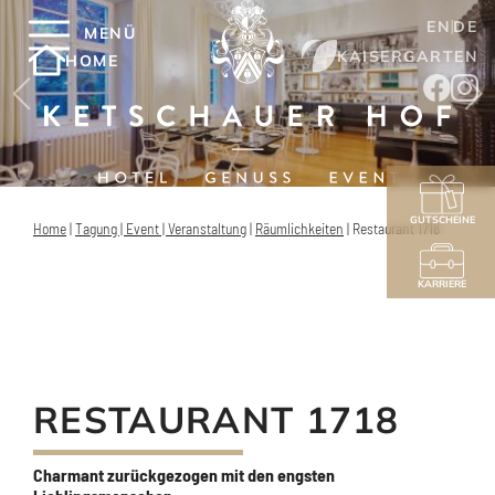
EN
DE
MENÜ
KAISERGARTEN
HOME
GUTSCHEINE
Home
|
Tagung | Event | Veranstaltung
|
Räumlichkeiten
|
Restaurant 1718
KARRIERE
RESTAURANT 1718
Charmant zurückgezogen mit den engsten